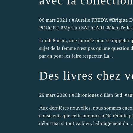
avec la collection
06 mars 2021 ( #
Aurélie FREDY
, #
Brigitte 
POUGET
, #
Myriam SALIGARI
, #
élan d'elles
Lundi 8 mars, une journée pour se rappeler qu
sujet de la femme n'est pas qu'une question d
par an pour les faire respecter. La...
Des livres chez v
29 mars 2020 ( #
Chroniques d'Elan Sud
, #
au
Aux dernières nouvelles, nous sommes encor
conscients que cette annonce a été réduite po
début mai si tout va bien, l'allongement du...