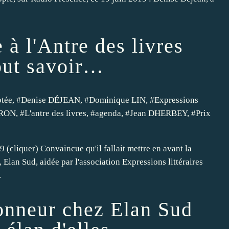
 à l'Antre des livres
out savoir…
otée
, #
Denise DÉJEAN
, #
Dominique LIN
, #
Expressions
DRON
, #
L'antre des livres
, #
agenda
, #
Jean DHERBEY
, #
Prix
9 (cliquer) Convaincue qu'il fallait mettre en avant la
 Elan Sud, aidée par l'association Expressions littéraires
.
onneur chez Elan Sud