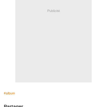
Publicité
#album
Partager