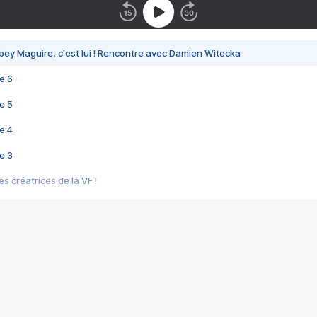
bey Maguire, c'est lui ! Rencontre avec Damien Witecka
e 6
e 5
e 4
e 3
s créatrices de la VF !
e 2
e 1
e Mektoub My Love arrive enfin ! Rencontre avec Shaïn Boumedine et Sal
i : après Toni en famille
elle réalise le bouleversant Dites lui que je l'aime