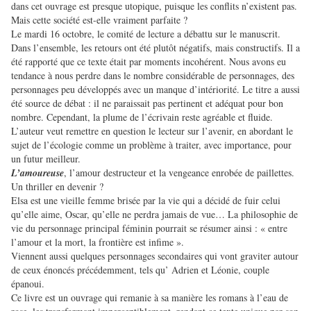
dans cet ouvrage est presque utopique, puisque les conflits n’existent pas.
Mais cette société est-elle vraiment parfaite ?
Le mardi 16 octobre, le comité de lecture a débattu sur le manuscrit.
Dans l’ensemble, les retours ont été plutôt négatifs, mais constructifs. Il a
été rapporté que ce texte était par moments incohérent. Nous avons eu
tendance à nous perdre dans le nombre considérable de personnages, des
personnages peu développés avec un manque d’intériorité. Le titre a aussi
été source de débat : il ne paraissait pas pertinent et adéquat pour bon
nombre. Cependant, la plume de l’écrivain reste agréable et fluide.
L’auteur veut remettre en question le lecteur sur l’avenir, en abordant le
sujet de l’écologie comme un problème à traiter, avec importance, pour
un futur meilleur.
L’amoureuse
, l’amour destructeur et la vengeance enrobée de paillettes.
Un thriller en devenir ?
Elsa est une vieille femme brisée par la vie qui a décidé de fuir celui
qu’elle aime, Oscar, qu’elle ne perdra jamais de vue… La philosophie de
vie du personnage principal féminin pourrait se résumer ainsi : « entre
l’amour et la mort, la frontière est infime ».
Viennent aussi quelques personnages secondaires qui vont graviter autour
de ceux énoncés précédemment, tels qu’ Adrien et Léonie, couple
épanoui.
Ce livre est un ouvrage qui remanie à sa manière les romans à l’eau de