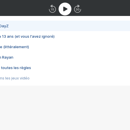
 DayZ
 a 13 ans (et vous l'avez ignoré)
e (littéralement)
im Rayan
 toutes les règles
s les jeux vidéo
us choquant de Rockstar ? - Le scandale BULLY
e plus moche de Steam
du RÊVE tourne au CAUCHEMAR
pendant 8 heures