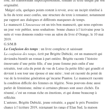
rose, les transformant imperceptiblement, rendant ce texte unique par son
originalité.
Malgré cela, quelques points restent à revoir, avec un incipit réutilisé à
la fin du texte assez confus, une structure du texte à remanier, notamment
par rapport aux dialogues et différents marqueurs de temps.
Le manuscrit
L’Amoureuse
est un très bon manuscrit, que nous espérons
un jour voir publier, nous souhaitons bonne chance à l’écrivaine pour la
suite et vous donnons rendez-vous au salon du livre d’Orange, le 10 mai
2019.
G.S/M.B
La Confusion des temps
: un livre complexe et saisissant
La confusion des temps
, écrit par Brigitte Dubicki, est un manuscrit qui
deviendra bientôt un roman à part entière. Brigitte raconte l’histoire
émouvante d’une petite fille, d’une jeune femme puis enfin d’une
retraitée, tout cela du point de vue de Luisa (la petite fille) qui grandit et
devient à son tour une épouse et une mère ; tout est raconté du point de
vue de la troisième génération qu’incarne Piantou. Le manuscrit raconte
la condition difficile des femmes en Algérie. Nous pouvons donc aussi
parler de féminisme, même si certaines phrases sont assez clichés. En
résumé, c’est un roman riche en émotions, et qui donne beaucoup à
réfléchir.
L’auteure, Brigitte Dubicki, jeune retraitée, a gagné le prix Première
chance à l’écriture 2019, rejoignant les rangs d’Elan Sud, la maison