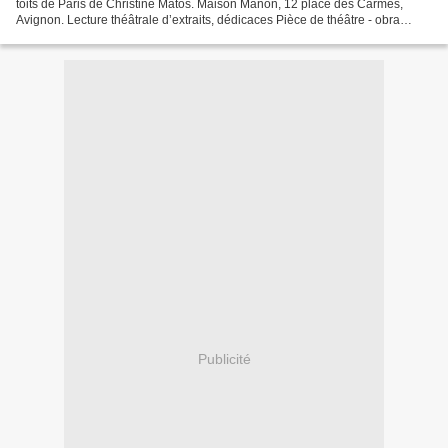
toits de Paris de Christine Matos. Maison Manon, 12 place des Carmes,
Avignon. Lecture théâtrale d’extraits, dédicaces Pièce de théâtre - obra
teatral Un volcan sur les toits...
Publicité