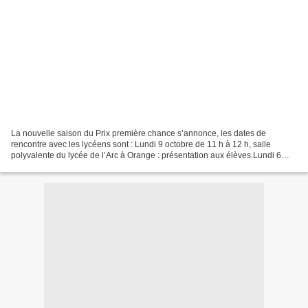
La nouvelle saison du Prix première chance s’annonce, les dates de
rencontre avec les lycéens sont : Lundi 9 octobre de 11 h à 12 h, salle
polyvalente du lycée de l’Arc à Orange : présentation aux élèves.Lundi 6
novembre de 13h à 15 h, CDI du lycée de...