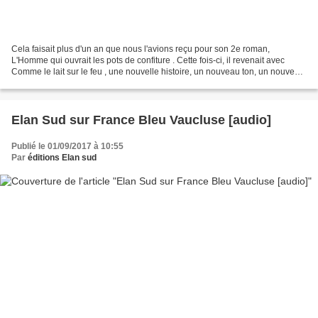
Cela faisait plus d'un an que nous l'avions reçu pour son 2e roman,
L'Homme qui ouvrait les pots de confiture . Cette fois-ci, il revenait avec
Comme le lait sur le feu , une nouvelle histoire, un nouveau ton, un nouveau
trait de l'homme, entre folie...
Elan Sud sur France Bleu Vaucluse [audio]
Publié le 01/09/2017 à 10:55
Par
éditions Elan sud