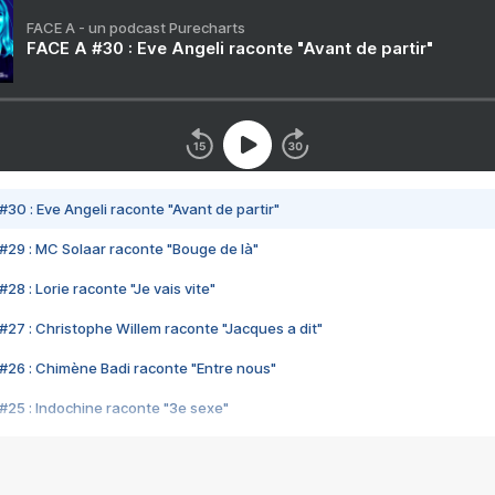
FACE A - un podcast Purecharts
FACE A #30 : Eve Angeli raconte "Avant de partir"
#30 : Eve Angeli raconte "Avant de partir"
#29 : MC Solaar raconte "Bouge de là"
28 : Lorie raconte "Je vais vite"
#27 : Christophe Willem raconte "Jacques a dit"
#26 : Chimène Badi raconte "Entre nous"
#25 : Indochine raconte "3e sexe"
#24 : Zaho raconte "C'est chelou"
#23 : Patrick Bruel raconte "Au café des délices"