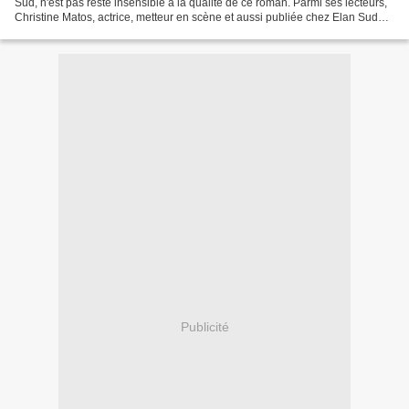
Sud, n'est pas resté insensible à la qualité de ce roman. Parmi ses lecteurs,
Christine Matos, actrice, metteur en scène et aussi publiée chez Elan Sud
avec Un volcan sur...
Publicité