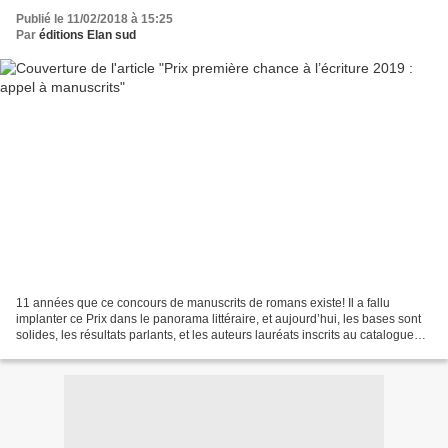
Publié le 11/02/2018 à 15:25
Par
éditions Elan sud
11 années que ce concours de manuscrits de romans existe! Il a fallu
implanter ce Prix dans le panorama littéraire, et aujourd’hui, les bases sont
solides, les résultats parlants, et les auteurs lauréats inscrits au catalogue
Elan Sud ici . Les premières...