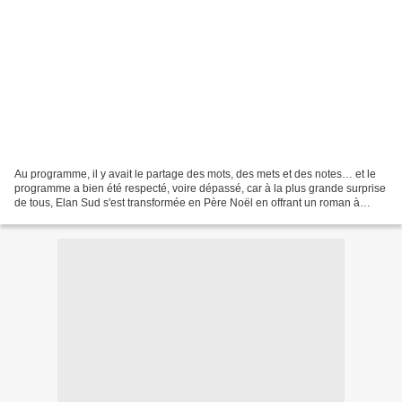
Au programme, il y avait le partage des mots, des mets et des notes… et le
programme a bien été respecté, voire dépassé, car à la plus grande surprise
de tous, Elan Sud s'est transformée en Père Noël en offrant un roman à
chaque participant! Plus de trente...