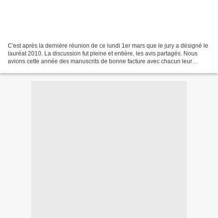
C'est après la dernière réunion de ce lundi 1er mars que le jury a désigné le
lauréat 2010. La discussion fut pleine et entière, les avis partagés. Nous
avions cette année des manuscrits de bonne facture avec chacun leur
personnalité. Difficile de faire...