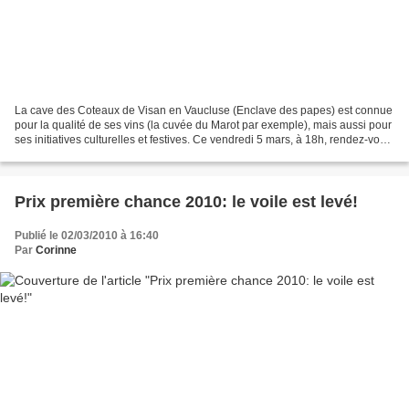
La cave des Coteaux de Visan en Vaucluse (Enclave des papes) est connue
pour la qualité de ses vins (la cuvée du Marot par exemple), mais aussi pour
ses initiatives culturelles et festives. Ce vendredi 5 mars, à 18h, rendez-vous
était pris avec Bruno...
Prix première chance 2010: le voile est levé!
Publié le 02/03/2010 à 16:40
Par
Corinne