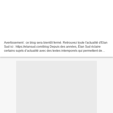
Avertissement : ce blog sera bientôt fermé. Retrouvez toute l'actualité d'Elan
Sud ici : https://elansud.com/blog Depuis des années, Élan Sud éclaire
certains sujets d’actualité avec des textes intemporels qui permettent de
prendre le recul nécessaire...