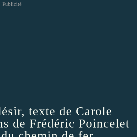
Publicité
ésir, texte de Carole
ons de Frédéric Poincelet
 du chemin de fer