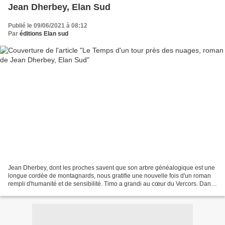
Jean Dherbey, Elan Sud
Publié le 09/06/2021 à 08:12
Par
éditions Elan sud
Jean Dherbey, dont les proches savent que son arbre généalogique est une
longue cordée de montagnards, nous gratifie une nouvelle fois d'un roman
rempli d'humanité et de sensibilité. Timo a grandi au cœur du Vercors. Dans
le bistrot tenu par sa mère,...