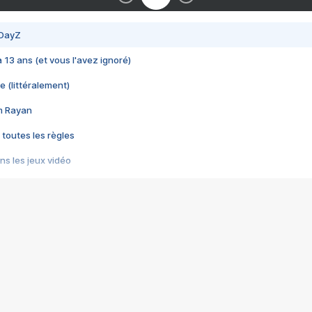
 DayZ
 a 13 ans (et vous l'avez ignoré)
e (littéralement)
im Rayan
 toutes les règles
s les jeux vidéo
us choquant de Rockstar ? - Le scandale BULLY
e plus moche de Steam
du RÊVE tourne au CAUCHEMAR
pendant 8 heures
it… à tort
umiliés par un jeu vidéo