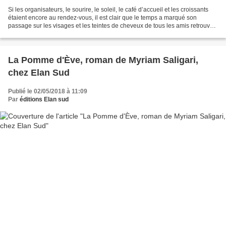
Si les organisateurs, le sourire, le soleil, le café d’accueil et les croissants
étaient encore au rendez-vous, il est clair que le temps a marqué son
passage sur les visages et les teintes de cheveux de tous les amis retrouvés
hier à Nyons pour Lire...
La Pomme d'Ève, roman de Myriam Saligari,
chez Elan Sud
Publié le 02/05/2018 à 11:09
Par
éditions Elan sud