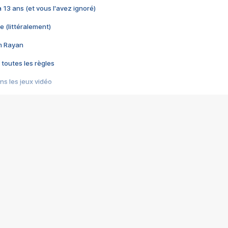
 a 13 ans (et vous l'avez ignoré)
e (littéralement)
im Rayan
 toutes les règles
s les jeux vidéo
us choquant de Rockstar ? - Le scandale BULLY
e plus moche de Steam
du RÊVE tourne au CAUCHEMAR
pendant 8 heures
it… à tort
umiliés par un jeu vidéo
ire - Final Fantasy 8