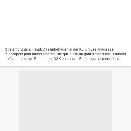
(titre emprunté à Freud: Das unbehagen in der Kultur) Les images se
télescopent pour former une bouillie qui laisse un goût d’amertume. Tsunami
au Japon, mort de Ben Laden, DSK en boucle, Bettencourt et consorts, raids
en Lybie, répression sans écho en...