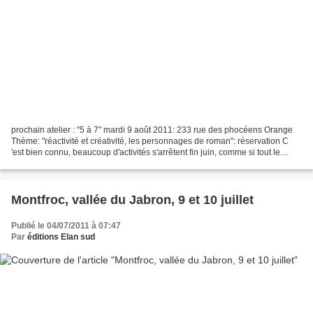
prochain atelier : "5 à 7" mardi 9 août 2011: 233 rue des phocéens Orange
Thème: "réactivité et créativité, les personnages de roman": réservation C
'est bien connu, beaucoup d'activités s'arrêtent fin juin, comme si tout le
monde partait deux mois en...
Montfroc, vallée du Jabron, 9 et 10 juillet
Publié le 04/07/2011 à 07:47
Par
éditions Elan sud