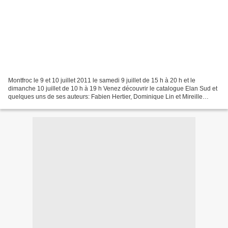
Montfroc le 9 et 10 juillet 2011 le samedi 9 juillet de 15 h à 20 h et le
dimanche 10 juillet de 10 h à 19 h Venez découvrir le catalogue Elan Sud et
quelques uns de ses auteurs: Fabien Hertier, Dominique Lin et Mireille
Rossi. Samedi : - 15 h ouverture...