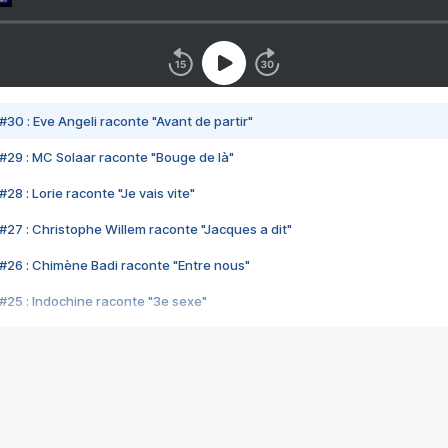
#30 : Eve Angeli raconte "Avant de partir"
#29 : MC Solaar raconte "Bouge de là"
28 : Lorie raconte "Je vais vite"
#27 : Christophe Willem raconte "Jacques a dit"
#26 : Chimène Badi raconte "Entre nous"
#25 : Indochine raconte "3e sexe"
#24 : Zaho raconte "C'est chelou"
#23 : Patrick Bruel raconte "Au café des délices"
#22 : Kyo raconte "Le chemin"
#21 : Nolwenn Leroy raconte "Cassé"