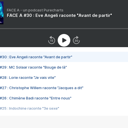
FACE A - un podcast Purecharts
FACE A #30 : Eve Angeli raconte "Avant de partir"
#30 : Eve Angeli raconte "Avant de partir"
#29 : MC Solaar raconte "Bouge de là"
28 : Lorie raconte "Je vais vite"
#27 : Christophe Willem raconte "Jacques a dit"
#26 : Chimène Badi raconte "Entre nous"
#25 : Indochine raconte "3e sexe"
#24 : Zaho raconte "C'est chelou"