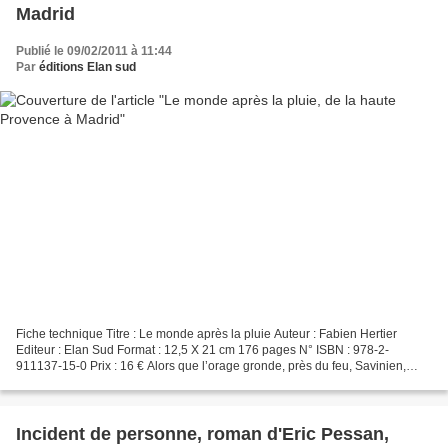
Madrid
Publié le 09/02/2011 à 11:44
Par
éditions Elan sud
Fiche technique Titre : Le monde après la pluie Auteur : Fabien Hertier
Editeur : Elan Sud Format : 12,5 X 21 cm 176 pages N° ISBN : 978-2-
911137-15-0 Prix : 16 € Alors que l’orage gronde, près du feu, Savinien,
vieux berger de la vallée de Séderon, raconte…...
Incident de personne, roman d'Eric Pessan,