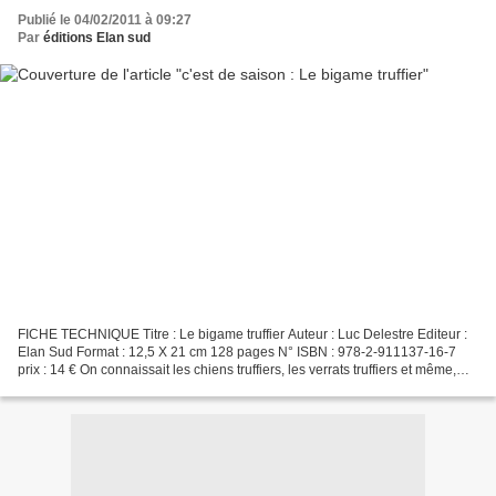
Publié le 04/02/2011 à 09:27
Par
éditions Elan sud
FICHE TECHNIQUE Titre : Le bigame truffier Auteur : Luc Delestre Editeur :
Elan Sud Format : 12,5 X 21 cm 128 pages N° ISBN : 978-2-911137-16-7
prix : 14 € On connaissait les chiens truffiers, les verrats truffiers et même,
certains jours sans vent, les...