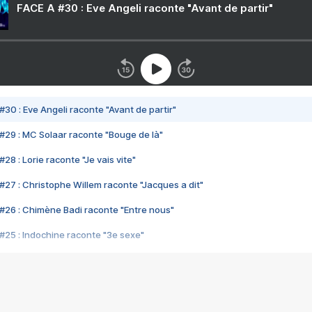
FACE A #30 : Eve Angeli raconte "Avant de partir"
#30 : Eve Angeli raconte "Avant de partir"
#29 : MC Solaar raconte "Bouge de là"
28 : Lorie raconte "Je vais vite"
#27 : Christophe Willem raconte "Jacques a dit"
#26 : Chimène Badi raconte "Entre nous"
#25 : Indochine raconte "3e sexe"
#24 : Zaho raconte "C'est chelou"
#23 : Patrick Bruel raconte "Au café des délices"
#22 : Kyo raconte "Le chemin"