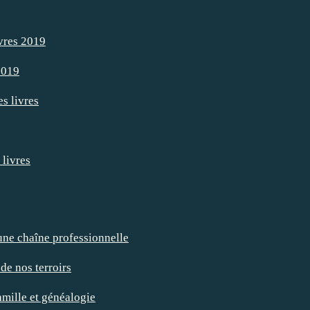
ivres 2019
 2019
es livres
 livres
 une chaîne professionnelle
de nos terroirs
amille et généalogie