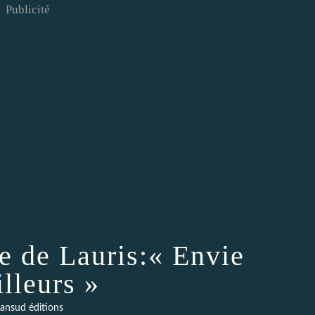
Publicité
te de Lauris:« Envie
illeurs »
lansud éditions