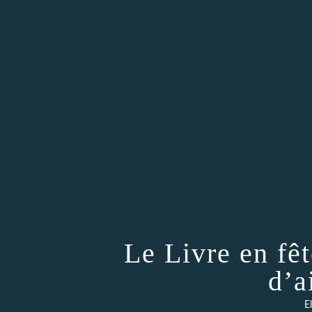
Le Livre en fê
d’a
E