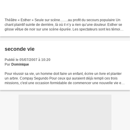
Théâtre « Esther » Seule sur scène.........au profit du secours populaire Un
chant plaintif suinte de derrière, là où il n’y a rien qu’une douleur. Esther se
glisse vêtue de noir sur une scène épurée. Les spectateurs sont les témoins
du drame de sa vie....
seconde vie
Publié le 05/07/2007 à 10:20
Par
Dominique
Pour réussir sa vie, un homme doit faire un enfant, écrire un livre et planter
un arbre. Compay Segundo Pour ceux qui auraient déjà rempli ces trois
missions, c'est une occasion formidable de commencer une nouvelle vie et
même si la première condition...