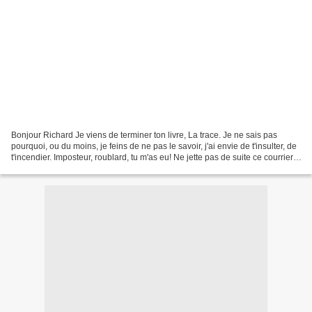
Bonjour Richard Je viens de terminer ton livre, La trace. Je ne sais pas
pourquoi, ou du moins, je feins de ne pas le savoir, j'ai envie de t'insulter, de
t'incendier. Imposteur, roublard, tu m'as eu! Ne jette pas de suite ce courrier,
attends la suite......