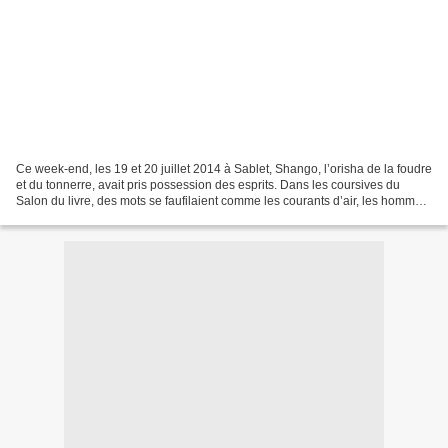
Ce week-end, les 19 et 20 juillet 2014 à Sablet, Shango, l’orisha de la foudre
et du tonnerre, avait pris possession des esprits. Dans les coursives du
Salon du livre, des mots se faufilaient comme les courants d’air, les hommes
avaient peur et regardaient...