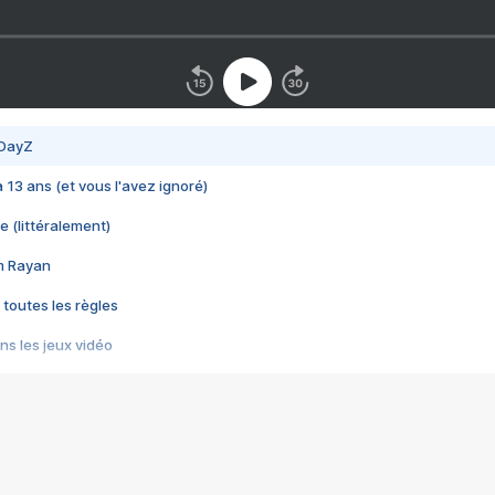
 DayZ
 a 13 ans (et vous l'avez ignoré)
e (littéralement)
im Rayan
 toutes les règles
s les jeux vidéo
us choquant de Rockstar ? - Le scandale BULLY
e plus moche de Steam
du RÊVE tourne au CAUCHEMAR