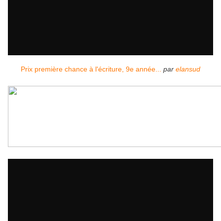
Prix première chance à l'écriture, 9e année...
par
elansud