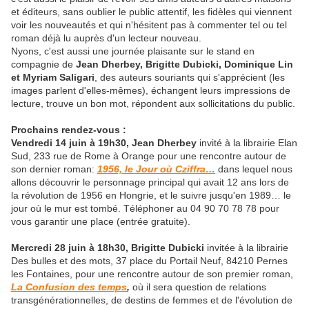
et éditeurs, sans oublier le public attentif, les fidèles qui viennent
voir les nouveautés et qui n'hésitent pas à commenter tel ou tel
roman déjà lu auprès d'un lecteur nouveau.
Nyons, c'est aussi une journée plaisante sur le stand en
compagnie de
Jean Dherbey, Brigitte Dubicki, Dominique Lin
et Myriam Saligari
, des auteurs souriants qui s'apprécient (les
images parlent d'elles-mêmes), échangent leurs impressions de
lecture, trouve un bon mot, répondent aux sollicitations du public.
Prochains rendez-vous :
Vendredi 14 juin à 19h30, Jean Dherbey
invité à la librairie Elan
Sud, 233 rue de Rome à Orange pour une rencontre autour de
son dernier roman:
1956, le Jour où Cziffra…
dans lequel nous
allons découvrir le personnage principal qui avait 12 ans lors de
la révolution de 1956 en Hongrie, et le suivre jusqu'en 1989… le
jour où le mur est tombé. Téléphoner au 04 90 70 78 78 pour
vous garantir une place (entrée gratuite).
Mercredi 28 juin à 18h30, Brigitte Dubicki
invitée à la librairie
Des bulles et des mots, 37 place du Portail Neuf, 84210 Pernes
les Fontaines, pour une rencontre autour de son premier roman,
La Confusion des temps
,
où il sera question de relations
transgénérationnelles, de destins de femmes et de l'évolution de