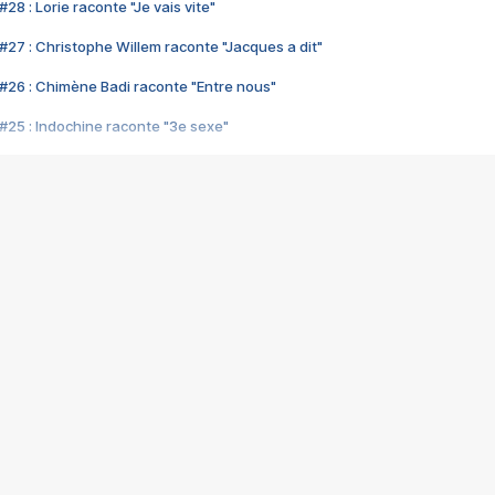
28 : Lorie raconte "Je vais vite"
#27 : Christophe Willem raconte "Jacques a dit"
#26 : Chimène Badi raconte "Entre nous"
#25 : Indochine raconte "3e sexe"
#24 : Zaho raconte "C'est chelou"
#23 : Patrick Bruel raconte "Au café des délices"
#22 : Kyo raconte "Le chemin"
#21 : Nolwenn Leroy raconte "Cassé"
#20 : Patrick Hernandez raconte "Born to be alive"
#19 : Lorie raconte "Près de moi"
#18 : Michael Jones raconte "A nos actes manqués" (avec Jean-Jacque
#17 : Khaled raconte "Aïcha"
#16 : Corneille raconte "Parce qu'on vient de loin"