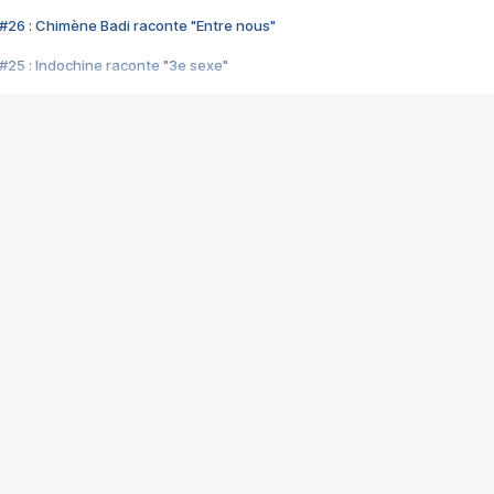
#26 : Chimène Badi raconte "Entre nous"
#25 : Indochine raconte "3e sexe"
#24 : Zaho raconte "C'est chelou"
#23 : Patrick Bruel raconte "Au café des délices"
#22 : Kyo raconte "Le chemin"
#21 : Nolwenn Leroy raconte "Cassé"
#20 : Patrick Hernandez raconte "Born to be alive"
#19 : Lorie raconte "Près de moi"
#18 : Michael Jones raconte "A nos actes manqués" (avec Jean-Jacque
#17 : Khaled raconte "Aïcha"
#16 : Corneille raconte "Parce qu'on vient de loin"
#15 : Indochine raconte "L'aventurier"