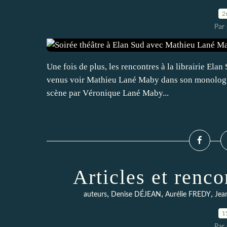
2
Par 
Une fois de plus, les rencontres à la librairie Elan
venus voir Mathieu Lané Maby dans son monologue L
scène par Véronique Lané Maby...
Articles et renco
,
,
,
auteurs
Denise DÉJEAN
Aurélie FREDY
Je
1
Par 