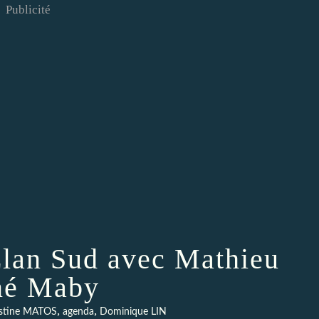
Publicité
 Elan Sud avec Mathieu
né Maby
,
,
istine MATOS
agenda
Dominique LIN