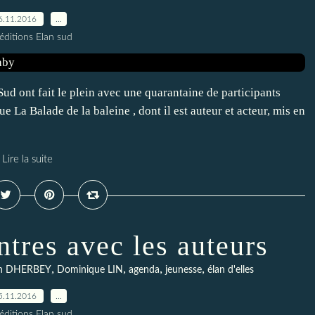
6.11.2016
…
éditions Elan sud
 Sud ont fait le plein avec une quarantaine de participants
a Balade de la baleine , dont il est auteur et acteur, mis en
Lire la suite
ntres avec les auteurs
,
,
,
,
an DHERBEY
Dominique LIN
agenda
jeunesse
élan d'elles
5.11.2016
…
éditions Elan sud