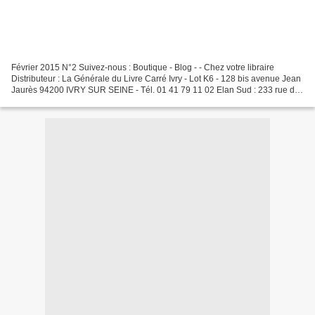
Février 2015 N°2 Suivez-nous : Boutique - Blog - - Chez votre libraire
Distributeur : La Générale du Livre Carré Ivry - Lot K6 - 128 bis avenue Jean
Jaurès 94200 IVRY SUR SEINE - Tél. 01 41 79 11 02 Elan Sud : 233 rue de
Rome, 84100 Orange - 04 90 70...