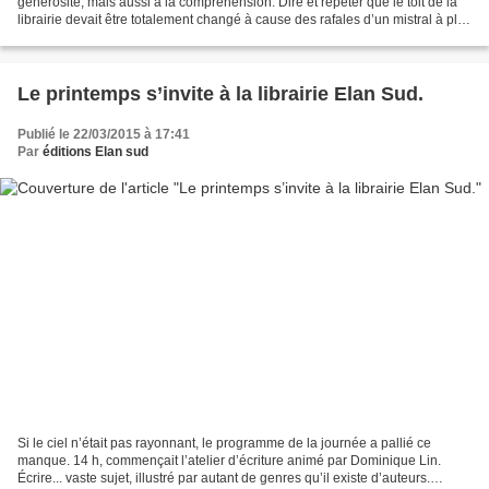
générosité, mais aussi à la compréhension. Dire et répéter que le toit de la
librairie devait être totalement changé à cause des rafales d’un mistral à plus
de 130 km/h, c’est ce...
Le printemps s’invite à la librairie Elan Sud.
Publié le 22/03/2015 à 17:41
Par
éditions Elan sud
Si le ciel n’était pas rayonnant, le programme de la journée a pallié ce
manque. 14 h, commençait l’atelier d’écriture animé par Dominique Lin.
Écrire... vaste sujet, illustré par autant de genres qu’il existe d’auteurs.