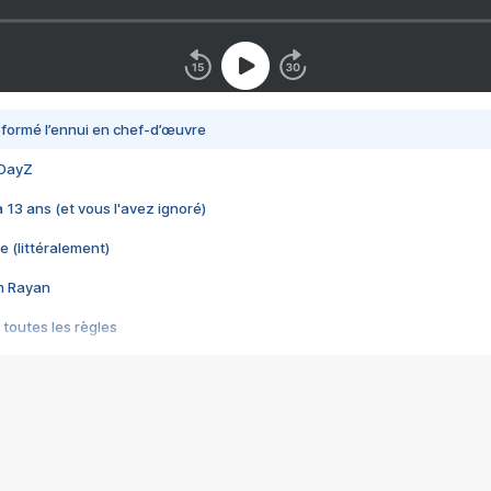
nsformé l’ennui en chef-d’œuvre
 DayZ
 a 13 ans (et vous l'avez ignoré)
e (littéralement)
im Rayan
 toutes les règles
s les jeux vidéo
us choquant de Rockstar ? - Le scandale BULLY
e plus moche de Steam
du RÊVE tourne au CAUCHEMAR