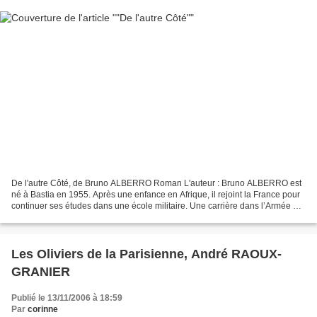
De l'autre Côté, de Bruno ALBERRO Roman L'auteur : Bruno ALBERRO est
né à Bastia en 1955. Après une enfance en Afrique, il rejoint la France pour
continuer ses études dans une école militaire. Une carrière dans l’Armée de
l’air en découle. Depuis plusieurs...
Les Oliviers de la Parisienne, André RAOUX-
GRANIER
Publié le 13/11/2006 à 18:59
Par
corinne