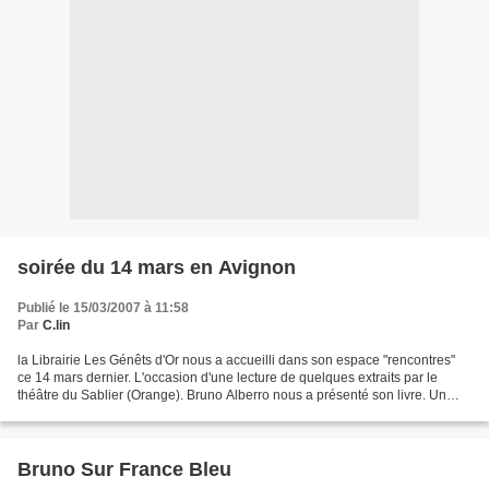
soirée du 14 mars en Avignon
Publié le 15/03/2007 à 11:58
Par
C.lin
la Librairie Les Génêts d'Or nous a accueilli dans son espace "rencontres"
ce 14 mars dernier. L'occasion d'une lecture de quelques extraits par le
théâtre du Sablier (Orange). Bruno Alberro nous a présenté son livre. Un
questions/réponses chaleureux...
Bruno Sur France Bleu