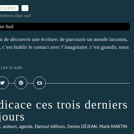
9.11.2015
…
éditions Elan sud
lui de découvrir une écriture, de parcourir un monde inconnu,
’est établir le contact avec l’imaginaire, c’est grandir, nous
Lire la suite
dicace ces trois derniers
jours
,
,
,
,
,
N
auteurs
agenda
Elansud éditions
Denise DÉJEAN
Marie MARTIN