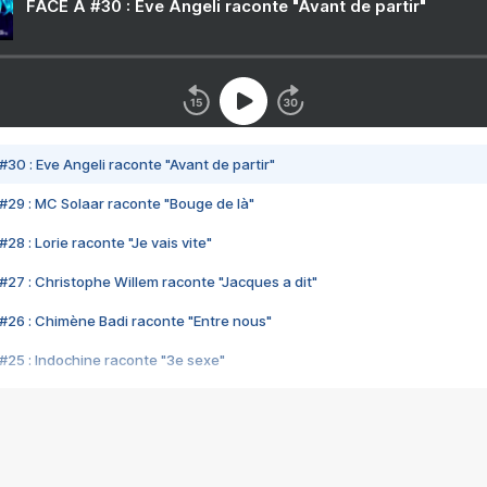
FACE A #30 : Eve Angeli raconte "Avant de partir"
#30 : Eve Angeli raconte "Avant de partir"
#29 : MC Solaar raconte "Bouge de là"
28 : Lorie raconte "Je vais vite"
#27 : Christophe Willem raconte "Jacques a dit"
#26 : Chimène Badi raconte "Entre nous"
#25 : Indochine raconte "3e sexe"
#24 : Zaho raconte "C'est chelou"
#23 : Patrick Bruel raconte "Au café des délices"
#22 : Kyo raconte "Le chemin"