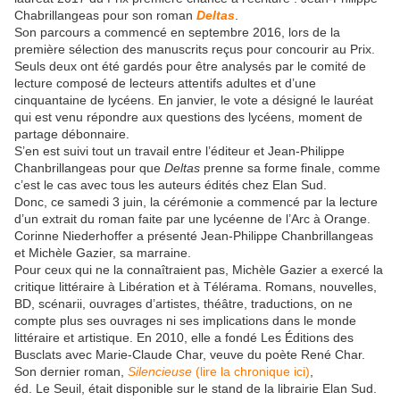
Chabrillangeas pour son roman
Deltas
.
Son parcours a commencé en septembre 2016, lors de la
première sélection des manuscrits reçus pour concourir au Prix.
Seuls deux ont été gardés pour être analysés par le comité de
lecture composé de lecteurs attentifs adultes et d’une
cinquantaine de lycéens. En janvier, le vote a désigné le lauréat
qui est venu répondre aux questions des lycéens, moment de
partage débonnaire.
S’en est suivi tout un travail entre l’éditeur et Jean-Philippe
Chanbrillangeas pour que
Deltas
prenne sa forme finale, comme
c’est le cas avec tous les auteurs édités chez Elan Sud.
Donc, ce samedi 3 juin, la cérémonie a commencé par la lecture
d’un extrait du roman faite par une lycéenne de l’Arc à Orange.
Corinne Niederhoffer a présenté Jean-Philippe Chanbrillangeas
et Michèle Gazier, sa marraine.
Pour ceux qui ne la connaîtraient pas, Michèle Gazier a exercé la
critique littéraire à Libération et à Télérama. Romans, nouvelles,
BD, scénarii, ouvrages d’artistes, théâtre, traductions, on ne
compte plus ses ouvrages ni ses implications dans le monde
littéraire et artistique. En 2010, elle a fondé Les Éditions des
Busclats avec Marie-Claude Char, veuve du poète René Char.
Son dernier roman,
Silencieuse
(lire la chronique ici)
,
éd. Le Seuil, était disponible sur le stand de la librairie Elan Sud.