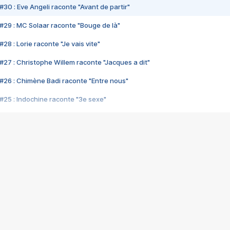
#30 : Eve Angeli raconte "Avant de partir"
#29 : MC Solaar raconte "Bouge de là"
28 : Lorie raconte "Je vais vite"
#27 : Christophe Willem raconte "Jacques a dit"
#26 : Chimène Badi raconte "Entre nous"
#25 : Indochine raconte "3e sexe"
#24 : Zaho raconte "C'est chelou"
#23 : Patrick Bruel raconte "Au café des délices"
#22 : Kyo raconte "Le chemin"
#21 : Nolwenn Leroy raconte "Cassé"
#20 : Patrick Hernandez raconte "Born to be alive"
#19 : Lorie raconte "Près de moi"
#18 : Michael Jones raconte "A nos actes manqués" (avec Jean-Jacque