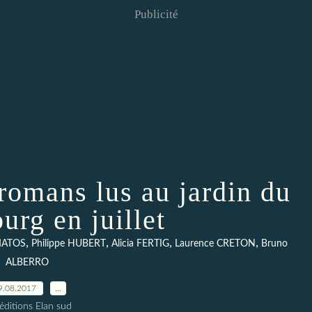
Publicité
 romans lus au jardin du
rg en juillet
,
,
,
,
 MATOS
Philippe HUBERT
Alicia FERTIG
Laurence CRETON
Bruno
ALBERRO
9.08.2017
…
éditions Elan sud