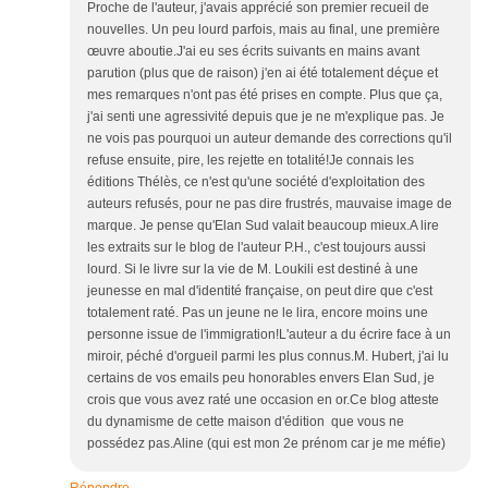
Proche de l'auteur, j'avais apprécié son premier recueil de
nouvelles. Un peu lourd parfois, mais au final, une première
œuvre aboutie.J'ai eu ses écrits suivants en mains avant
parution (plus que de raison) j'en ai été totalement déçue et
mes remarques n'ont pas été prises en compte. Plus que ça,
j'ai senti une agressivité depuis que je ne m'explique pas. Je
ne vois pas pourquoi un auteur demande des corrections qu'il
refuse ensuite, pire, les rejette en totalité!Je connais les
éditions Thélès, ce n'est qu'une société d'exploitation des
auteurs refusés, pour ne pas dire frustrés, mauvaise image de
marque. Je pense qu'Elan Sud valait beaucoup mieux.A lire
les extraits sur le blog de l'auteur P.H., c'est toujours aussi
lourd. Si le livre sur la vie de M. Loukili est destiné à une
jeunesse en mal d'identité française, on peut dire que c'est
totalement raté. Pas un jeune ne le lira, encore moins une
personne issue de l'immigration!L'auteur a du écrire face à un
miroir, péché d'orgueil parmi les plus connus.M. Hubert, j'ai lu
certains de vos emails peu honorables envers Elan Sud, je
crois que vous avez raté une occasion en or.Ce blog atteste
du dynamisme de cette maison d'édition que vous ne
possédez pas.Aline (qui est mon 2e prénom car je me méfie)