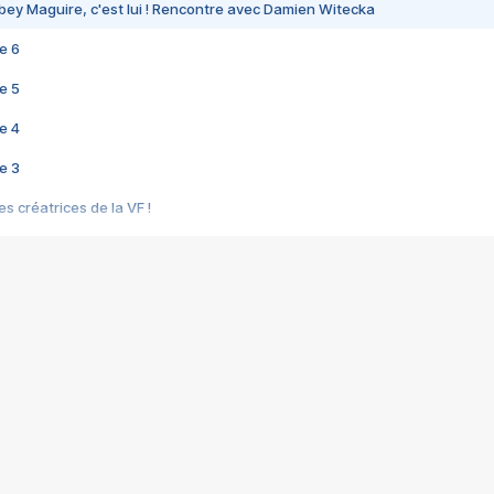
bey Maguire, c'est lui ! Rencontre avec Damien Witecka
e 6
e 5
e 4
e 3
s créatrices de la VF !
e 2
e 1
e Mektoub My Love arrive enfin ! Rencontre avec Shaïn Boumedine et Sal
i : après Toni en famille
elle réalise le bouleversant Dites lui que je l'aime
ais ! Rencontre autour de Vie privée de Rebecca Zlotowski
 de Marguerite, Grave... Rencontre avec Ella Rumpf