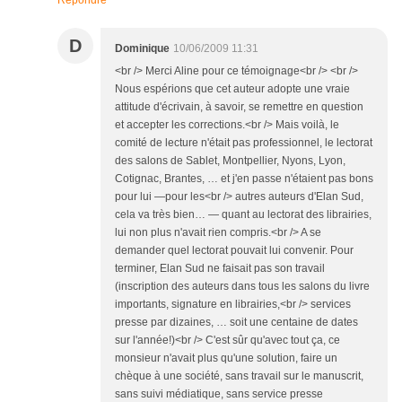
Répondre
D
Dominique
10/06/2009 11:31
<br /> Merci Aline pour ce témoignage<br /> <br />
Nous espérions que cet auteur adopte une vraie
attitude d'écrivain, à savoir, se remettre en question
et accepter les corrections.<br /> Mais voilà, le
comité de lecture n'était pas professionnel, le lectorat
des salons de Sablet, Montpellier, Nyons, Lyon,
Cotignac, Brantes, … et j'en passe n'étaient pas bons
pour lui —pour les<br /> autres auteurs d'Elan Sud,
cela va très bien… — quant au lectorat des librairies,
lui non plus n'avait rien compris.<br /> A se
demander quel lectorat pouvait lui convenir. Pour
terminer, Elan Sud ne faisait pas son travail
(inscription des auteurs dans tous les salons du livre
importants, signature en librairies,<br /> services
presse par dizaines, … soit une centaine de dates
sur l'année!)<br /> C'est sûr qu'avec tout ça, ce
monsieur n'avait plus qu'une solution, faire un
chèque à une société, sans travail sur le manuscrit,
sans suivi médiatique, sans service presse