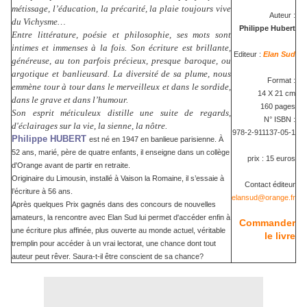
métissage, l’éducation, la précarité, la plaie toujours vive
Auteur :
du Vichysme…
Philippe Hubert
Entre littérature, poésie et philosophie, ses mots sont
intimes et immenses à la fois. Son écriture est brillante,
Editeur :
Elan Sud
généreuse, au ton parfois précieux, presque baroque, ou
argotique et banlieusard. La diversité de sa plume, nous
Format :
emmène tour à tour dans le merveilleux et dans le sordide,
14 X 21 cm
dans le grave et dans l’humour.
160 pages
Son esprit méticuleux distille une suite de regards,
N° ISBN :
d'éclairages sur la vie, la sienne, la nôtre.
978-
2-911137-05-1
Philippe HUBERT
est né en 1947 en banlieue parisienne. À
52 ans, marié, père de quatre enfants, il enseigne dans un collège
prix : 15 euros
d'Orange avant de partir en retraite.
Originaire du Limousin, installé à Vaison la Romaine, il s’essaie à
Contact éditeur
l’écriture à 56 ans.
elansud@orange.fr
Après quelques Prix gagnés dans des concours de nouvelles
amateurs, la rencontre avec Elan Sud lui permet d'accéder enfin à
Commander
une écriture plus affinée, plus ouverte au monde actuel, véritable
le livre
tremplin pour accéder à un vrai lectorat, une chance dont tout
auteur peut rêver. Saura-t-il être conscient de sa chance?