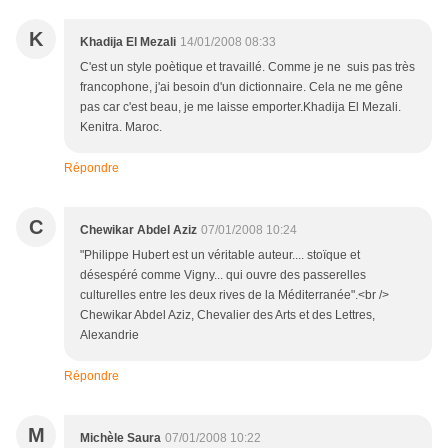
K
Khadija El Mezali
14/01/2008 08:33
C'est un style poètique et travaillé. Comme je ne suis pas très
francophone, j'ai besoin d'un dictionnaire. Cela ne me gêne
pas car c'est beau, je me laisse emporter.Khadija El Mezali.
Kenitra. Maroc.
Répondre
C
Chewikar Abdel Aziz
07/01/2008 10:24
"Philippe Hubert est un véritable auteur.... stoïque et
désespéré comme Vigny... qui ouvre des passerelles
culturelles entre les deux rives de la Méditerranée".<br />
Chewikar Abdel Aziz, Chevalier des Arts et des Lettres,
Alexandrie
Répondre
M
Michèle Saura
07/01/2008 10:22