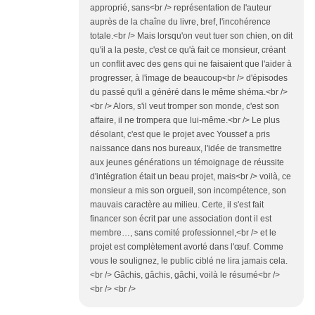
approprié, sans<br /> représentation de l'auteur
auprès de la chaîne du livre, bref, l'incohérence
totale.<br /> Mais lorsqu'on veut tuer son chien, on dit
qu'il a la peste, c'est ce qu'à fait ce monsieur, créant
un conflit avec des gens qui ne faisaient que l'aider à
progresser, à l'image de beaucoup<br /> d'épisodes
du passé qu'il a généré dans le même shéma.<br />
<br /> Alors, s'il veut tromper son monde, c'est son
affaire, il ne trompera que lui-même.<br /> Le plus
désolant, c'est que le projet avec Youssef a pris
naissance dans nos bureaux, l'idée de transmettre
aux jeunes générations un témoignage de réussite
d'intégration était un beau projet, mais<br /> voilà, ce
monsieur a mis son orgueil, son incompétence, son
mauvais caractère au milieu. Certe, il s'est fait
financer son écrit par une association dont il est
membre…, sans comité professionnel,<br /> et le
projet est complètement avorté dans l'œuf. Comme
vous le soulignez, le public ciblé ne lira jamais cela.
<br /> Gâchis, gâchis, gâchi, voilà le résumé<br />
<br /> <br />