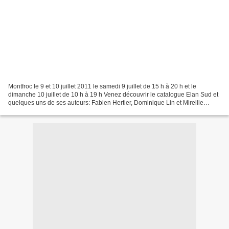
Montfroc le 9 et 10 juillet 2011 le samedi 9 juillet de 15 h à 20 h et le
dimanche 10 juillet de 10 h à 19 h Venez découvrir le catalogue Elan Sud et
quelques uns de ses auteurs: Fabien Hertier, Dominique Lin et Mireille
Rossi. Samedi : - 15 h ouverture...