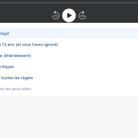
 DayZ
 a 13 ans (et vous l'avez ignoré)
e (littéralement)
im Rayan
 toutes les règles
s les jeux vidéo
us choquant de Rockstar ? - Le scandale BULLY
e plus moche de Steam
du RÊVE tourne au CAUCHEMAR
pendant 8 heures