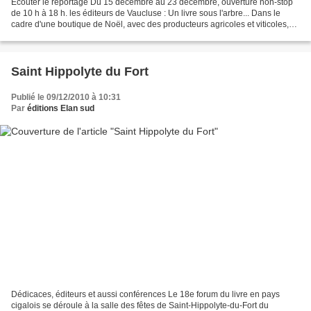
Ecouter le reportage Du 15 décembre au 23 décembre, ouverture non-stop
de 10 h à 18 h. les éditeurs de Vaucluse : Un livre sous l'arbre... Dans le
cadre d'une boutique de Noël, avec des producteurs agricoles et viticoles,
ainsi que des artisans d'art...
Saint Hippolyte du Fort
Publié le 09/12/2010 à 10:31
Par
éditions Elan sud
Dédicaces, éditeurs et aussi conférences Le 18e forum du livre en pays
cigalois se déroule à la salle des fêtes de Saint-Hippolyte-du-Fort du