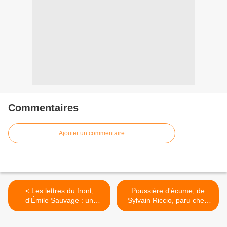
Commentaires
Ajouter un commentaire
< Les lettres du front,
Poussière d'écume, de
d'Émile Sauvage : un
Sylvain Riccio, paru chez
témoignage de poilu
Elan Sud >
toujours intact