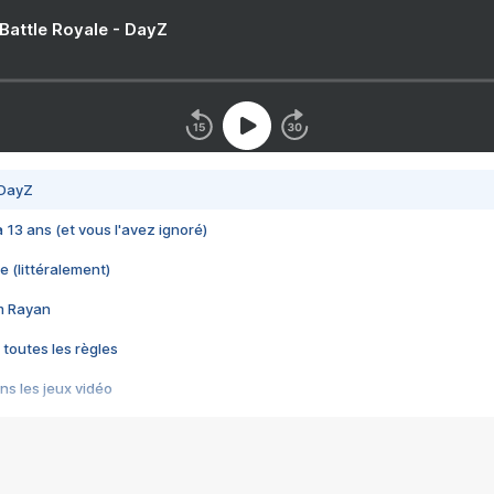
 Battle Royale - DayZ
 DayZ
 a 13 ans (et vous l'avez ignoré)
e (littéralement)
im Rayan
 toutes les règles
s les jeux vidéo
us choquant de Rockstar ? - Le scandale BULLY
e plus moche de Steam