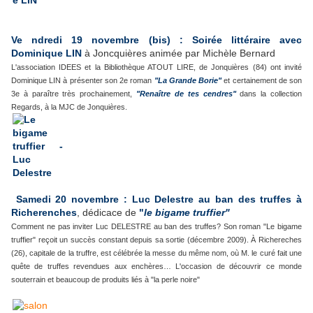
Ve
ndredi 19 novembre (bis) : Soirée littéraire avec
Dominique LIN
à Joncquières animée par Michèle Bernard
L'association IDEES et la Bibliothèque ATOUT LIRE, de Jonquières (84) ont invité
Dominique LIN à présenter son 2e roman
"La Grande Borie"
et certainement de son
3e à paraître très prochainement,
"Renaître de tes cendres"
dans la collection
Regards, à la MJC de Jonquières.
Samedi 20 novembre : Luc Delestre au ban des truffes à
Richerenches
, dédicace de
"
le bigame truffier"
Comment ne pas inviter Luc DELESTRE au ban des truffes? Son roman "Le bigame
truffier" reçoit un succès constant depuis sa sortie (décembre 2009). À Richereches
(26), capitale de la truffre, est célébrée la messe du même nom, où M. le curé fait une
quête de truffes revendues aux enchères… L'occasion de découvrir ce monde
souterrain et beaucoup de produits liés à "la perle noire"