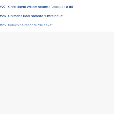
#27 : Christophe Willem raconte "Jacques a dit"
#26 : Chimène Badi raconte "Entre nous"
#25 : Indochine raconte "3e sexe"
#24 : Zaho raconte "C'est chelou"
#23 : Patrick Bruel raconte "Au café des délices"
#22 : Kyo raconte "Le chemin"
#21 : Nolwenn Leroy raconte "Cassé"
#20 : Patrick Hernandez raconte "Born to be alive"
#19 : Lorie raconte "Près de moi"
#18 : Michael Jones raconte "A nos actes manqués" (avec Jean-Jacque
#17 : Khaled raconte "Aïcha"
#16 : Corneille raconte "Parce qu'on vient de loin"