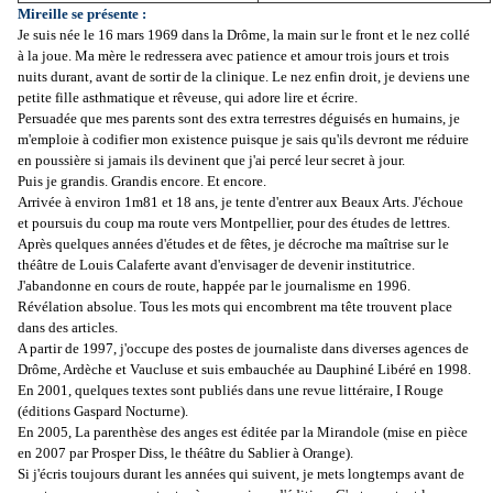
Mireille se présente :
Je suis née le 16 mars 1969 dans la Drôme, la main sur le front et le nez collé
à la joue. Ma mère le redressera avec patience et amour trois jours et trois
nuits durant, avant de sortir de la clinique. Le nez enfin droit, je deviens une
petite fille asthmatique et rêveuse, qui adore lire et écrire.
Persuadée que mes parents sont des extra terrestres déguisés en humains, je
m'emploie à codifier mon existence puisque je sais qu'ils devront me réduire
en poussière si jamais ils devinent que j'ai percé leur secret à jour.
Puis je grandis. Grandis encore. Et encore.
Arrivée à environ 1m81 et 18 ans, je tente d'entrer aux Beaux Arts. J'échoue
et poursuis du coup ma route vers Montpellier, pour des études de lettres.
Après quelques années d'études et de fêtes, je décroche ma maîtrise sur le
théâtre de Louis Calaferte avant d'envisager de devenir institutrice.
J'abandonne en cours de route, happée par le journalisme en 1996.
Révélation absolue. Tous les mots qui encombrent ma tête trouvent place
dans des articles.
A partir de 1997, j'occupe des postes de journaliste dans diverses agences de
Drôme, Ardèche et Vaucluse et suis embauchée au Dauphiné Libéré en 1998.
En 2001, quelques textes sont publiés dans une revue littéraire, I Rouge
(éditions Gaspard Nocturne).
En 2005, La parenthèse des anges est éditée par la Mirandole (mise en pièce
en 2007 par Prosper Diss, le théâtre du Sablier à Orange).
Si j'écris toujours durant les années qui suivent, je mets longtemps avant de