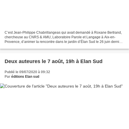
C’est Jean-Philippe Chabrillangeas qui avait demandé à Roxane Bertrand,
chercheuse au CNRS & AMU, Laboratoire Parole et Langage à Aix-en-
Provence, d’animer la rencontre dans le jardin d’Élan Sud le 26 juin dernier.
Il avait apprécié la façon dont elle...
Deux auteures le 7 août, 19h à Elan Sud
Publié le 09/07/2020 à 09:32
Par
éditions Elan sud