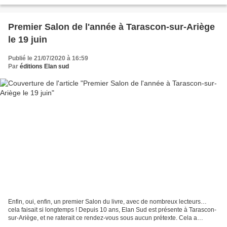
Saligari, Au bout du conte , animée...
Premier Salon de l'année à Tarascon-sur-Ariège
le 19 juin
Publié le 21/07/2020 à 16:59
Par
éditions Elan sud
Enfin, oui, enfin, un premier Salon du livre, avec de nombreux lecteurs…
cela faisait si longtemps ! Depuis 10 ans, Elan Sud est présente à Tarascon-
sur-Ariège, et ne raterait ce rendez-vous sous aucun prétexte. Cela a
commencé avec un Salon du livre...