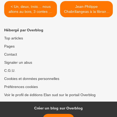
< Un, deux, trois… nous
Jean-Philippe
allons au bois, 3 contes de
Chabrillangeas à la librairie
Denise Déjean, chez Elan
Elan Sud le 26 juin 2020
Sud
[vidéo] >
Hébergé par Overblog
Top articles
Pages
Contact
Signaler un abus
C.G.U.
Cookies et données personnelles
Préférences cookies
Voir le profil de éditions Elan sud sur le portail Overblog
Créer un blog sur Overblog