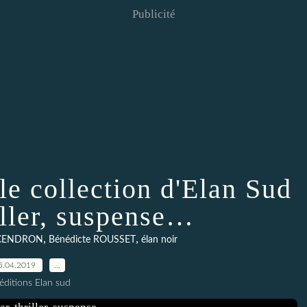
Publicité
lle collection d'Elan Sud
riller, suspense…
,
,
e CENDRON
Bénédicte ROUSSET
élan noir
5.04.2019
…
éditions Elan sud