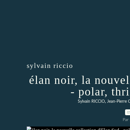
sylvain riccio
élan noir, la nouve
- polar, th
,
Sylvain RICCIO
Jean-Pierr
0
Par 