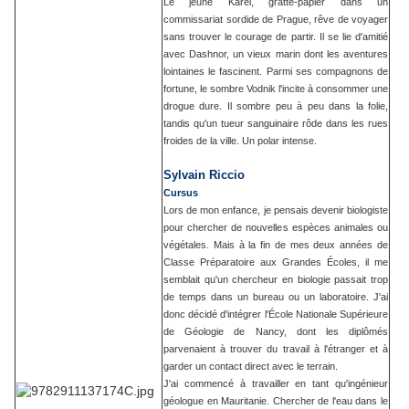
Le jeune Karel, gratte-papier dans un
commissariat sordide de Prague, rêve de voyager
sans trouver le courage de partir. Il se lie d'amitié
avec Dashnor, un vieux marin dont les aventures
lointaines le fascinent. Parmi ses compagnons de
fortune, le sombre Vodnik l'incite à consommer une
drogue dure. Il sombre peu à peu dans la folie,
tandis qu'un tueur sanguinaire rôde dans les rues
froides de la ville. Un polar intense.
Sylvain Riccio
Cursus
Lors de mon enfance, je pensais devenir biologiste
pour chercher de nouvelles espèces animales ou
végétales. Mais à la fin de mes deux années de
Classe Préparatoire aux Grandes Écoles, il me
semblait qu'un chercheur en biologie passait trop
de temps dans un bureau ou un laboratoire. J'ai
donc décidé d'intégrer l'École Nationale Supérieure
de Géologie de Nancy, dont les diplômés
parvenaient à trouver du travail à l'étranger et à
garder un contact direct avec le terrain.
J'ai commencé à travailler en tant qu'ingénieur
géologue en Mauritanie. Chercher de l'eau dans le