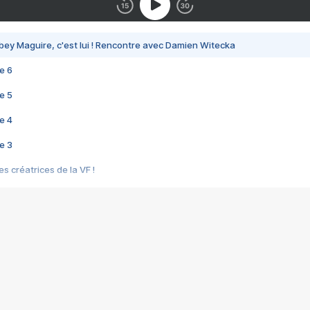
bey Maguire, c'est lui ! Rencontre avec Damien Witecka
e 6
e 5
e 4
e 3
s créatrices de la VF !
e 2
e 1
e Mektoub My Love arrive enfin ! Rencontre avec Shaïn Boumedine et Sal
i : après Toni en famille
elle réalise le bouleversant Dites lui que je l'aime