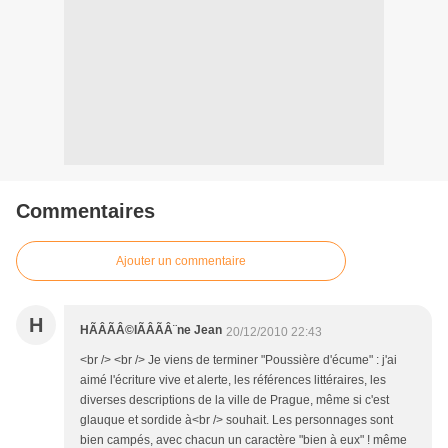
Commentaires
Ajouter un commentaire
H
HÃÂÃÂ©lÃÂÃÂ¨ne Jean
20/12/2010 22:43
<br /> <br /> Je viens de terminer "Poussière d'écume" : j'ai
aimé l'écriture vive et alerte, les références littéraires, les
diverses descriptions de la ville de Prague, même si c'est
glauque et sordide à<br /> souhait. Les personnages sont
bien campés, avec chacun un caractère "bien à eux" ! même