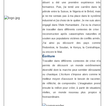
désert a été une première expérience très
formatrice. Puis, j'ai tenté une carrière dans le
pétrole entre la Suisse, le Nigeria et le Brésil, mais
je ne me sentais pas à ma place dans le système
industriel et j'ai choisi de le quitter. Je me suis alors
engagé dans l'Aide Humanitaire. J'ai eu la chance
de travailler dans différents contextes de crise :
reconstruction après catastrophes naturelles et
soutien aux populations victimes de conflits armés.
J'ai ainsi pu découvrir des pays comme
l'Indonésie, le Soudan, le Kenya, la Centrafrique,
ou encore le Mali.
Écriture
Travailler dans différents contextes de crise m'a
permis de découvrir un monde extrêmement
diversifié dont la marche peut sembler déroutante
ou chaotique. L'écriture s'impose alors comme le
meilleur moyen d'assouvir le besoin de raconter,
de réfléchir, de comprendre. L'imagination prend
ensuite la relève pour créer, à partir de situations
réelles, un monde nouveau plus propice à
l'extraordinaire.