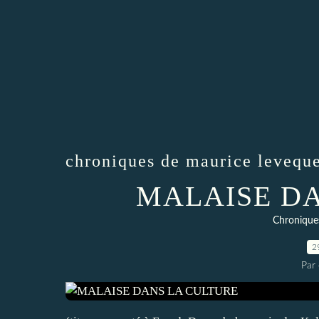
chroniques de maurice levequ
MALAISE D
Chronique
2
Par 