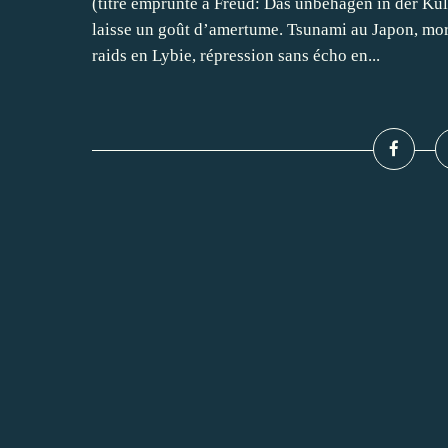
(titre emprunté à Freud: Das unbehagen in der Kul
laisse un goût d’amertume. Tsunami au Japon, mor
raids en Lybie, répression sans écho en...