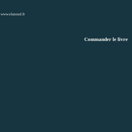
e
www.elansud.fr
Commander le livre