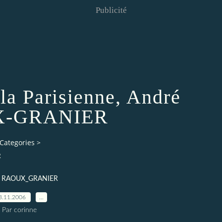
Publicité
 la Parisienne, André
-GRANIER
Categories
>
R
é RAOUX_GRANIER
3.11.2006
…
Par corinne