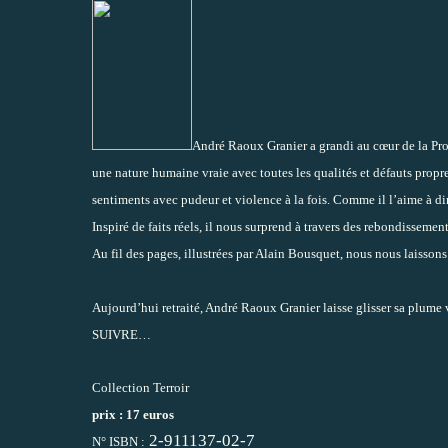
André Raoux Granier a grandi au cœur de la Prove
une nature humaine vraie avec toutes les qualités et défauts propr
sentiments avec pudeur et violence à la fois. Comme il l’aime à di
Inspiré de faits réels, il nous surprend à travers des rebondissemen
Au fil des pages, illustrées par Alain Bousquet, nous nous laissons 
Aujourd’hui retraité, André Raoux Granier laisse glisser sa plume 
SUIVRE…
Collection Terroir
prix : 17 euros
2-911137-02-7
N° ISBN :