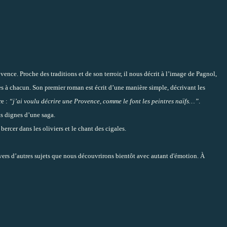
nce. Proche des traditions et de son terroir, il nous décrit à l’image de Pagnol,
es à chacun. Son premier roman est écrit d’une manière simple, décrivant les
re :
“j’ai voulu décrire une Provence, comme le font les peintres naïfs…”
.
ts dignes d’une saga.
bercer dans les oliviers et le chant des cigales.
vers d’autres sujets que nous découvrirons bientôt avec autant d'émotion. À