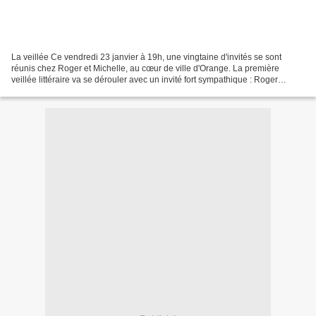
La veillée Ce vendredi 23 janvier à 19h, une vingtaine d'invités se sont
réunis chez Roger et Michelle, au cœur de ville d'Orange. La première
veillée littéraire va se dérouler avec un invité fort sympathique : Roger
Colozzi, auteur d'un essai sur André...