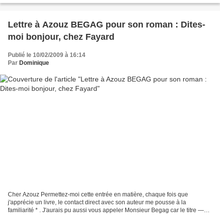
Lettre à Azouz BEGAG pour son roman : Dites-
moi bonjour, chez Fayard
Publié le 10/02/2009 à 16:14
Par
Dominique
Cher Azouz Permettez-moi cette entrée en matière, chaque fois que
j'apprécie un livre, le contact direct avec son auteur me pousse à la
familiarité * . J'aurais pu aussi vous appeler Monsieur Begag car le titre —
honorifique — serait allé à celui qui...