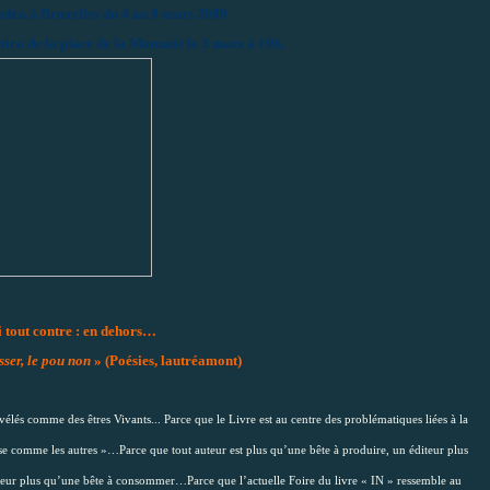
ndra à Bruxelles du 4 au 8 mars 2009.
ira de la place de la Monnaie le 3 mars à 19h.
ni tout contre : en dehors…
sser, le pou non
» (Poésies, lautréamont)
élés comme des êtres Vivants... Parce que le Livre est au centre des problématiques liées à la
se comme les autres »…Parce que tout auteur est plus qu’une bête à produire, un éditeur plus
cteur plus qu’une bête à consommer…Parce que l’actuelle Foire du livre « IN » ressemble au