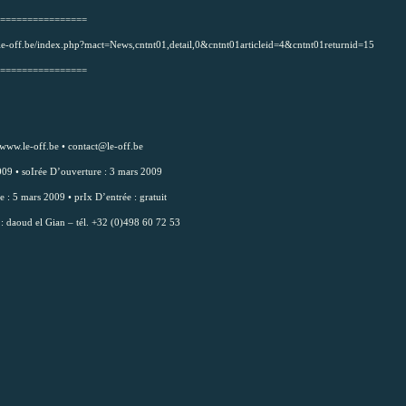
================
le-off.be/index
.php?mact=News,cntnt01,det
ail,0&cntnt01articleid=4&c
ntnt01returnid=15
================
www.le-off.be
•
contact@le-off.be
009 • soIrée D’ouverture : 3 mars 2009
e : 5 mars 2009 • prIx D’entrée : gratuit
: daoud el Gian – tél. +32 (0)498 60 72 53