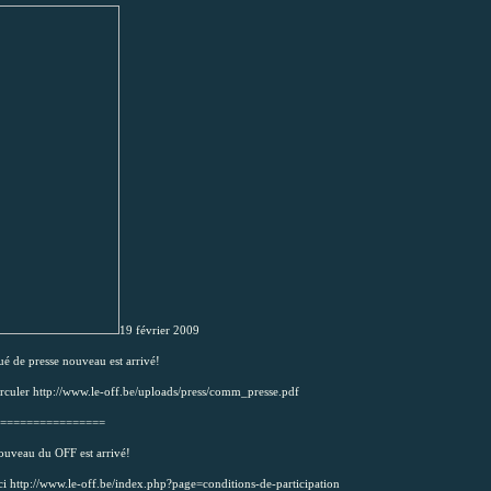
19 février 2009
 de presse nouveau est arrivé!
irculer
http://www.le-off.be/uploa
ds/press/comm_presse.pdf
================
nouveau du OFF est arrivé!
ci
http://www.le-off.be/index
.php?page=conditions-de-pa
rticipation