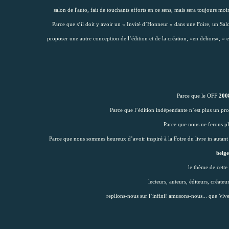
salon de l'auto, fait de touchants efforts en ce sens, mais sera toujours
Parce que s’il doit y avoir un « Invité d’Honneur » dans une Foire, un Salo
proposer une autre conception de l’édition et de la création, «en dehors», « en 
Parce que le OFF
200
Parce que l’édition indépendante n’est plus un pro
Parce que nous ne ferons pl
Parce que nous sommes heureux d’avoir inspiré à la Foire du livre in autan
belge
le thème de cette
lecteurs, auteurs, éditeurs, créate
replions-nous sur l’infini! amusons-nous... que Vive la