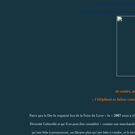
Le prochain OFF se tie
La 2ème procession du livre part
ni contre, 
«
l’éléphant se laIsse care
Parce que le Die-In organisé lors de la Foire du Livre « In »
2007
nous a rév
Diversité Culturelle et qu’il ne peut être considéré « comme une marchandi
qu’une bête à promouvoir, un libraire plus qu’une bête à vendre, et le le