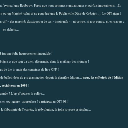
 moins ‘sympa’ que Batibouw. Parce que nous sommes sympathiques et parfois impertinents…Et
n ou un Marché, celui-ci ne peut être que le Public et le Désir de Création … Le OFF tient à
off » des marchés classiques et de ses « impératifs » : ni contre, ni tout contre, ni en travers :
en dehors…
8
fut une folie heureusement incurable!
blème et que tout va bien, désormais, dans le meilleur des mondes !
us de die-in mais des centaines de live-OFF !
t de belles idées de programmation depuis la dernière édition…
nous, les enFoirés de l’édition
, récidivons en 2009 !
 année ? L’art d’apaiser la colère…
urs en tout genre : approchez ! participez au OFF 09!
 flibusterie de l’esthète, la réévolution, la folie joyeuse et résolue...