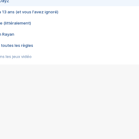
 DayZ
 a 13 ans (et vous l'avez ignoré)
e (littéralement)
im Rayan
 toutes les règles
s les jeux vidéo
us choquant de Rockstar ? - Le scandale BULLY
e plus moche de Steam
du RÊVE tourne au CAUCHEMAR
pendant 8 heures
it… à tort
umiliés par un jeu vidéo
ire - Final Fantasy 8