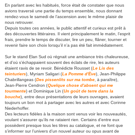
En parlant avec les habitués, force était de constater que nous
avions traversé une partie du temps ensemble, nous donnant
rendez-vous le samedi de l’ascension avec le même plaisir de
nous retrouver.
Depuis toutes ces années, le public attentif et curieux est prêt à
des découvertes littéraires. Il vient principalement le matin, l’esprit
frais, prendre le temps de discuter, lire un peu, flâner, tourner et
revenir faire son choix lorsqu’il n’a pas été fait immédiatement.
Sur le stand Elan Sud où régnait une ambiance très chaleureuse,
et d’où s’échappaient souvent des éclats de rire, les auteurs
étaient ravis de se revoir. Bénédicte Rousset (
Le Lis des
teinturiers
), Myriam Saligari (
La Pomme d'Ève
), Jean-Philippe
Chabrillangeas (
Des pissenlits sur ma tombe
, à paraître),
Jean-Pierre Cendron (
Quelque chose d'absent qui me
tourmente
) et Dominique Lin (
Un goût de terre dans la
bouche
), entre deux présentations de leurs ouvrages, avaient
toujours un bon mot à partager avec les autres et avec Corinne
Niederhoffer.
Des lecteurs fidèles à la maison sont venus voir les nouveautés,
voulant s’assurer qu’ils ne rataient rien. Certains d’entre eux
possèdent presque tous les titres au catalogue, et ne font que
s’informer sur l’univers d’un nouvel auteur ou opus avant de