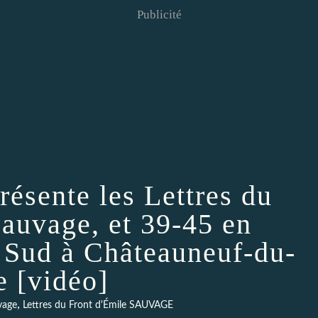
Publicité
ésente les Lettres du
Sauvage, et 39-45 en
n Sud à Châteauneuf-du-
e [vidéo]
,
vage
Lettres du Front d'Émile SAUVAGE