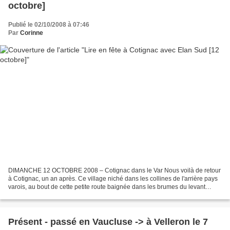
octobre]
Publié le 02/10/2008 à 07:46
Par
Corinne
DIMANCHE 12 OCTOBRE 2008 – Cotignac dans le Var Nous voilà de retour
à Cotignac, un an après. Ce village niché dans les collines de l'arrière pays
varois, au bout de cette petite route baignée dans les brumes du levant
automnal, caressé par les rayons...
Présent - passé en Vaucluse -> à Velleron le 7