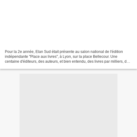
Pour la 2e année, Elan Sud était présente au salon national de l'édition
indépendante "Place aux livres", à Lyon, sur la place Bellecour. Une
centaine d'éditeurs, des auteurs, et bien entendu, des livres par milliers, de
quoi donner le tournis aux visiteurs...