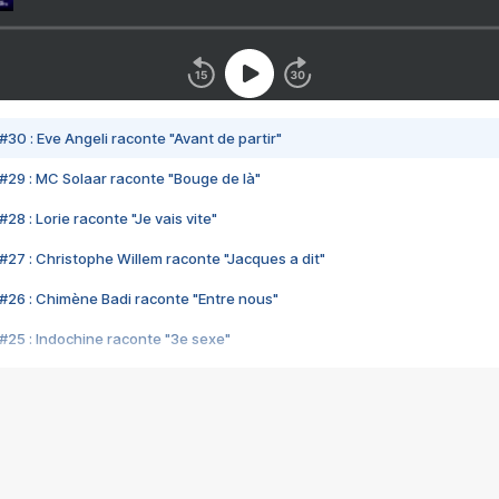
#30 : Eve Angeli raconte "Avant de partir"
#29 : MC Solaar raconte "Bouge de là"
28 : Lorie raconte "Je vais vite"
#27 : Christophe Willem raconte "Jacques a dit"
#26 : Chimène Badi raconte "Entre nous"
#25 : Indochine raconte "3e sexe"
#24 : Zaho raconte "C'est chelou"
#23 : Patrick Bruel raconte "Au café des délices"
#22 : Kyo raconte "Le chemin"