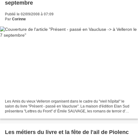
septembre
Publié le 02/09/2008 à 07:09
Par
Corinne
Les Amis du vieux Velleron organisent dans le cadre du "vieil hôpital" le
salon du livre "Présent - passé en Vaucluse". La maison d'édition Elan Sud
présentera "Lettres du Front" d' Émile SAUVAGE, les romans de terroir d'
André RAOUX-GRANIER : "les Oliviers...
Les métiers du livre et la fête de l'ail de Piolenc