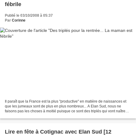
fébrile
Publié le 03/10/2008 à 05:37
Par
Corinne
Il paraît que la France est la plus "productive" en matière de naissances et
que les jumeaux sont de plus en plus nombreux... A Elan Sud, nous ne
faisons pas les choses à moitié puisque ce sont des triplés qui vont naître
dans trois semaines, le 22 octobre...
Lire en fête à Cotignac avec Elan Sud [12