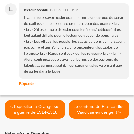
L
lecteur assidu
12/06/2008 19:12
Il vaut mieux savoir rester grand parmi les petits que de servir
de paillasson à ceux qui se prennent pour des grands.<br />
<br /> S'il est difficile d'exister pour les "petits" éditeurs", il est
tout autant difficile pour le lecteur de trouver de bons livres.
<br /> Les offices, les people, les sagas de gens qui ne savent
pas écrire et qui n'ont rien à dire encombrent les tables de
libraires.<br /> Rares sont ceux qui les refusent.<br /> <br />
Alors, continuez votre travail de fourmi, de découvreurs de
talents, aussi ingrat soit-il, il est sûrement plus valorisant que
de surfer dans la boue.
Répondre
< Exposition à Orange sur
Le contenu de France Bleu
la guerre de 1914-1918
Vaucluse en danger ! >
Hébergé par Overblog