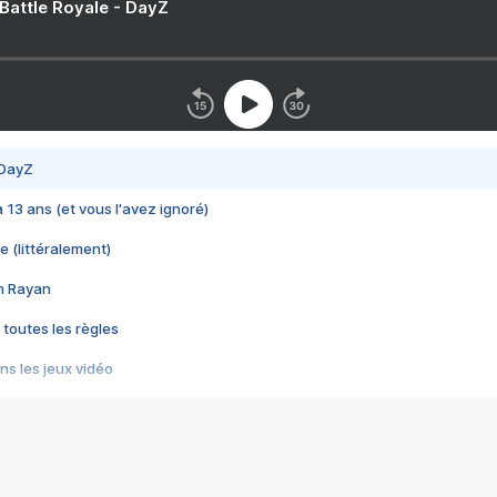
 Battle Royale - DayZ
 DayZ
 a 13 ans (et vous l'avez ignoré)
e (littéralement)
im Rayan
 toutes les règles
s les jeux vidéo
us choquant de Rockstar ? - Le scandale BULLY
e plus moche de Steam
du RÊVE tourne au CAUCHEMAR