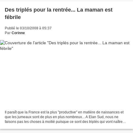
Des triplés pour la rentrée... La maman est
fébrile
Publié le 03/10/2008 à 05:37
Par
Corinne
Il paraît que la France est la plus "productive" en matière de naissances et
que les jumeaux sont de plus en plus nombreux... A Elan Sud, nous ne
faisons pas les choses à moitié puisque ce sont des triplés qui vont naître
dans trois semaines, le 22 octobre...