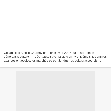
Cet article d'Amélie Charnay paru en janvier 2007 sur le site01men —
généraliste culturel —, décrit assez bien la vie d'un livre. Même si les chiffres
avancés ont évolué, les marchés se sont tendus, les délais raccourcis, le
shéma conducteur est le même....