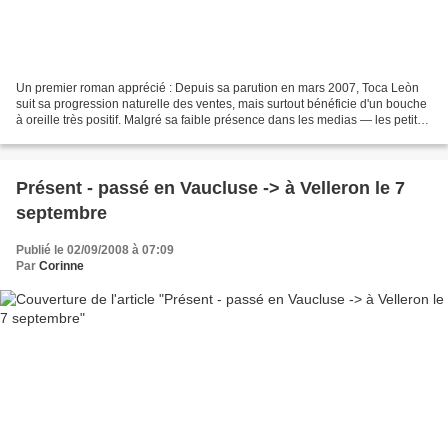
Un premier roman apprécié : Depuis sa parution en mars 2007, Toca Leòn
suit sa progression naturelle des ventes, mais surtout bénéficie d'un bouche
à oreille très positif. Malgré sa faible présence dans les medias — les petites
maisons d'édition n'ont...
Présent - passé en Vaucluse -> à Velleron le 7
septembre
Publié le 02/09/2008 à 07:09
Par
Corinne