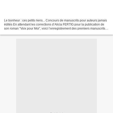
Le bonheur : ces petits riens... Concours de manuscrits pour auteurs jamais
édités En attendant les corrections d’Alicia FERTIG pour la publication de
son roman “Voix pour Moi”, voici l’enregistrement des premiers manuscrits
parvenus et soumis à la lecture...