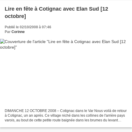
Lire en fête à Cotignac avec Elan Sud [12
octobre]
Publié le 02/10/2008 à 07:46
Par
Corinne
DIMANCHE 12 OCTOBRE 2008 – Cotignac dans le Var Nous voilà de retour
à Cotignac, un an après. Ce village niché dans les collines de l'arrière pays
varois, au bout de cette petite route baignée dans les brumes du levant
automnal, caressé par les rayons...