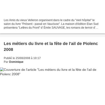
Les Amis du vieux Velleron organisent dans le cadre du "vieil hôpital" le
salon du livre "Présent - passé en Vaucluse". La maison d'édition Elan Sud
présentera "Lettres du Front" d' Émile SAUVAGE, les romans de terroir d'
André RAOUX-GRANIER : "les Oliviers...
Les métiers du livre et la fête de l'ail de Piolenc
2008
Publié le 25/08/2008 à 10:17
Par
Dominique