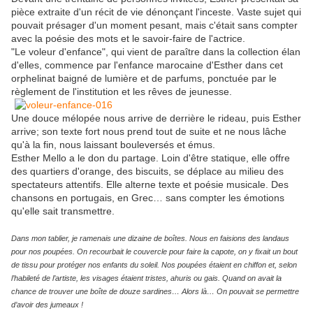
pièce extraite d'un récit de vie dénonçant l'inceste. Vaste sujet qui
pouvait présager d'un moment pesant, mais c'était sans compter
avec la poésie des mots et le savoir-faire de l'actrice.
"Le voleur d'enfance", qui vient de paraître dans la collection élan
d'elles, commence par l'enfance marocaine d'Esther dans cet
orphelinat baigné de lumière et de parfums, ponctuée par le
règlement de l'institution et les rêves de jeunesse.
Une douce mélopée nous arrive de derrière le rideau, puis Esther
arrive; son texte fort nous prend tout de suite et ne nous lâche
qu'à la fin, nous laissant bouleversés et émus.
Esther Mello a le don du partage. Loin d'être statique, elle offre
des quartiers d'orange, des biscuits, se déplace au milieu des
spectateurs attentifs. Elle alterne texte et poésie musicale. Des
chansons en portugais, en Grec… sans compter les émotions
qu'elle sait transmettre.
Dans mon tablier, je ramenais une dizaine de boîtes. Nous en faisions des landaus
pour nos poupées. On recourbait le couvercle pour faire la capote, on y fixait un bout
de tissu pour protéger nos enfants du soleil. Nos poupées étaient en chiffon et, selon
l’habileté de l’artiste, les visages étaient tristes, ahuris ou gais. Quand on avait la
chance de trouver une boîte de douze sardines… Alors là… On pouvait se permettre
d’avoir des jumeaux !