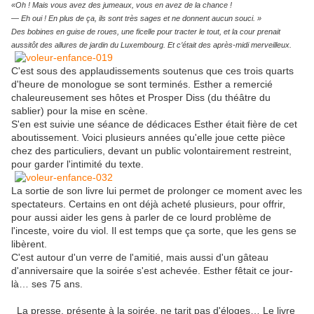
«Oh ! Mais vous avez des jumeaux, vous en avez de la chance !
— Eh oui ! En plus de ça, ils sont très sages et ne donnent aucun souci. »
Des bobines en guise de roues, une ficelle pour tracter le tout, et la cour prenait
aussitôt des allures de jardin du Luxembourg. Et c’était des après-midi merveilleux.
C'est sous des applaudissements soutenus que ces trois quarts
d'heure de monologue se sont terminés. Esther a remercié
chaleureusement ses hôtes et Prosper Diss (du théâtre du
sablier) pour la mise en scène.
S'en est suivie une séance de dédicaces Esther était fière de cet
aboutissement. Voici plusieurs années qu'elle joue cette pièce
chez des particuliers, devant un public volontairement restreint,
pour garder l'intimité du texte.
La sortie de son livre lui permet de prolonger ce moment avec les
spectateurs. Certains en ont déjà acheté plusieurs, pour offrir,
pour aussi aider les gens à parler de ce lourd problème de
l'inceste, voire du viol. Il est temps que ça sorte, que les gens se
libèrent.
C'est autour d'un verre de l'amitié, mais aussi d'un gâteau
d'anniversaire que la soirée s'est achevée. Esther fêtait ce jour-
là… ses 75 ans.
La presse, présente à la soirée, ne tarit pas d'éloges… Le livre