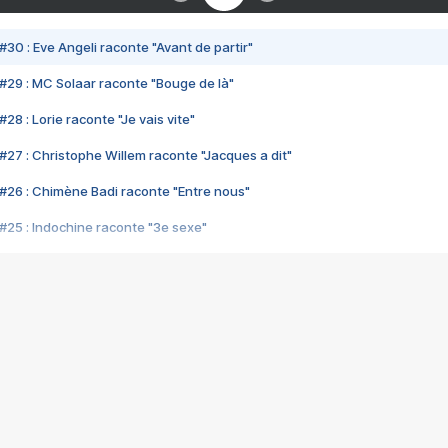
#30 : Eve Angeli raconte "Avant de partir"
#29 : MC Solaar raconte "Bouge de là"
28 : Lorie raconte "Je vais vite"
#27 : Christophe Willem raconte "Jacques a dit"
#26 : Chimène Badi raconte "Entre nous"
#25 : Indochine raconte "3e sexe"
#24 : Zaho raconte "C'est chelou"
#23 : Patrick Bruel raconte "Au café des délices"
#22 : Kyo raconte "Le chemin"
#21 : Nolwenn Leroy raconte "Cassé"
#20 : Patrick Hernandez raconte "Born to be alive"
#19 : Lorie raconte "Près de moi"