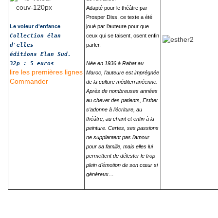
Adapté pour le théâtre par
Prosper Diss, ce texte a été
Le voleur d'enfance
joué par l’auteure pour que
Collection élan
ceux qui se taisent, osent enfin
d'elles
parler.
éditions Elan Sud.
32p : 5 euros
Née en 1936 à Rabat au
lire les premières lignes
Maroc, l’auteure est imprégnée
Commander
de la culture méditerranéenne.
Après de nombreuses années
au chevet des patients, Esther
s’adonne à l’écriture, au
théâtre, au chant et enfin à la
peinture. Certes, ses passions
ne supplantent pas l’amour
pour sa famille, mais elles lui
permettent de délester le trop
plein d’émotion de son cœur si
généreux…