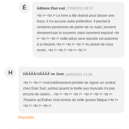
É
éditions Elan sud
17/06/2011 08:37
<br /> <br /> Le livre a été réalisé pour laisser une
trace, il n'a aucune autre prétention. Il permet à
certaines personnes de parler de ce sujet, souvent
rémanent par le souvenir, mais rarement expulsé.<br
/> <br /> <br /> cette pièce sera rejouée cet automne
à la librairie.<br /> <br /> <br /> Au plaisir de vous
revoir...<br /> <br /> <br /> <br />
H
HÃÂÃÂ©lÃÂÃÂ¨ne Jean
10/05/2011 15:04
<br /> <br /> c'est extrêmement pénible de signer un contrat
chez Elan Sud, surtout quand la treille aux muscats n'a pas
encore de raisins ...<br /> <br /> <br /> <br /> <br /> <br />
J'èspère qu'Esther s'est remise de cette grosse fatigue !<br />
<br /> <br /> <br />
Répondre