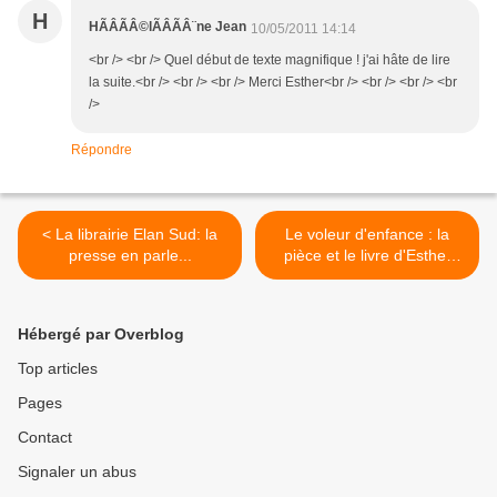
H
HÃÂÃÂ©lÃÂÃÂ¨ne Jean
10/05/2011 14:14
<br /> <br /> Quel début de texte magnifique ! j'ai hâte de lire
la suite.<br /> <br /> <br /> Merci Esther<br /> <br /> <br /> <br
/>
Répondre
< La librairie Elan Sud: la
Le voleur d'enfance : la
presse en parle...
pièce et le livre d'Esther
Mello, chez Elan Sud >
Hébergé par Overblog
Top articles
Pages
Contact
Signaler un abus