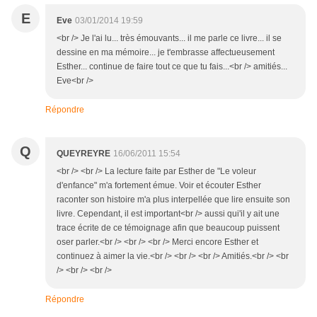
E
Eve
03/01/2014 19:59
<br /> Je l'ai lu... très émouvants... il me parle ce livre... il se
dessine en ma mémoire... je t'embrasse affectueusement
Esther... continue de faire tout ce que tu fais...<br /> amitiés...
Eve<br />
Répondre
Q
QUEYREYRE
16/06/2011 15:54
<br /> <br /> La lecture faite par Esther de "Le voleur
d'enfance" m'a fortement émue. Voir et écouter Esther
raconter son histoire m'a plus interpellée que lire ensuite son
livre. Cependant, il est important<br /> aussi qui'il y ait une
trace écrite de ce témoignage afin que beaucoup puissent
oser parler.<br /> <br /> <br /> Merci encore Esther et
continuez à aimer la vie.<br /> <br /> <br /> Amitiés.<br /> <br
/> <br /> <br />
Répondre