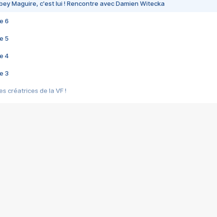
bey Maguire, c'est lui ! Rencontre avec Damien Witecka
e 6
e 5
e 4
e 3
s créatrices de la VF !
e 2
e 1
e Mektoub My Love arrive enfin ! Rencontre avec Shaïn Boumedine et Sal
i : après Toni en famille
elle réalise le bouleversant Dites lui que je l'aime
ais ! Rencontre autour de Vie privée de Rebecca Zlotowski
 de Marguerite, Grave... Rencontre avec Ella Rumpf