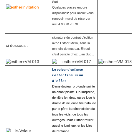
Sud.
Quelques places encore
disponibles: pour mieux vous
recevoir merci de réserver
au 04 90 70 78 78.
signature du contrat d'édition
avec Esther Mello, sous la
ci dessous :
tonnelle de muscat. Eh oui,
c'est pénible chez Elan Sud...
Le voleur d'enfance
Collection élan
d'elles
D’une douleur profonde suinte
un chant plaintif. On surprend,
derrière le rideau où se joue le
drame d’une jeune fille bafouée
par le père, la dénonciation de
tous les viols, de tous les
outrages. Mais Esther retient
aussi le lumineux et les joies
de l’enfance.